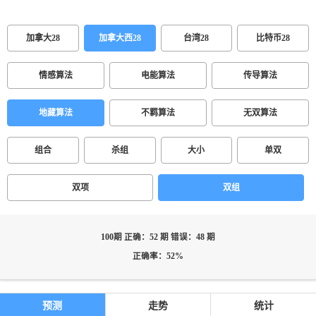
加拿大28
加拿大西28
台湾28
比特币28
情感算法
电能算法
传导算法
地藏算法
不羁算法
无双算法
组合
杀组
大小
单双
双项
双组
100期 正确：52 期 错误：48 期
正确率：52%
预测
走势
统计