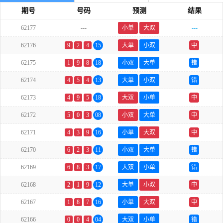
期号
号码
预测
结果
62177
---
小单
大双
---
62176
9
2
4
15
大单
小双
中
62175
1
9
8
18
小双
大单
错
62174
4
5
4
13
大单
小双
错
62173
4
9
5
18
大双
小单
中
62172
5
0
3
08
小双
大单
中
62171
4
3
9
16
小单
大双
中
62170
6
2
3
11
小双
大单
错
62169
6
8
3
17
大双
小单
错
62168
2
1
9
12
大单
小双
中
62167
1
8
7
16
小单
大双
中
62166
0
0
4
04
大双
小单
错