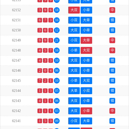
62153
1
3
9
13
小双
大单
错
62152
3
9
6
18
大双
小单
中
62151
6
7
3
16
小双
大单
错
62150
3
6
3
12
大双
小单
错
62149
9
9
3
21
小双
大单
中
62148
4
5
7
16
小单
大双
中
62147
4
3
3
10
大双
小单
错
62146
2
0
4
06
大双
小单
错
62145
7
2
1
10
小单
大双
错
62144
1
1
3
05
大单
小双
错
62143
4
1
1
06
大双
小单
错
62142
1
1
1
03
大双
小单
中
62141
1
5
3
09
小双
大单
错