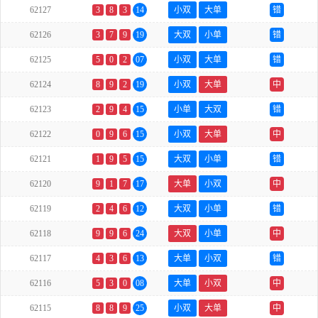
62127
3
8
3
14
小双
大单
错
62126
3
7
9
19
大双
小单
错
62125
5
0
2
07
小双
大单
错
62124
8
9
2
19
小双
大单
中
62123
2
9
4
15
小单
大双
错
62122
0
9
6
15
小双
大单
中
62121
1
9
5
15
大双
小单
错
62120
9
1
7
17
大单
小双
中
62119
2
4
6
12
大双
小单
错
62118
9
9
6
24
大双
小单
中
62117
4
3
6
13
大单
小双
错
62116
5
3
0
08
大单
小双
中
62115
8
8
9
25
小双
大单
中