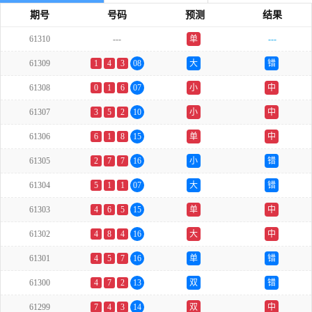
期号
号码
预测
结果
61310
---
单
---
61309
1
4
3
08
大
错
61308
0
1
6
07
小
中
61307
3
5
2
10
小
中
61306
6
1
8
15
单
中
61305
2
7
7
16
小
错
61304
5
1
1
07
大
错
61303
4
6
5
15
单
中
61302
4
8
4
16
大
中
61301
4
5
7
16
单
错
61300
4
7
2
13
双
错
61299
7
4
3
14
双
中