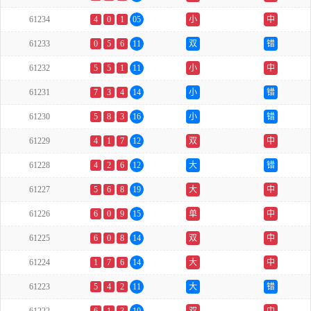
61234
4
0
1
05
小
中
61233
0
5
6
11
双
错
61232
5
5
1
11
小
中
61231
7
3
4
14
小
错
61230
5
8
3
16
小
错
61229
4
1
7
12
双
中
61228
4
2
6
12
大
错
61227
5
6
8
19
大
中
61226
6
0
9
15
单
中
61225
6
0
8
14
双
中
61224
1
7
6
14
大
中
61223
5
4
2
11
大
错