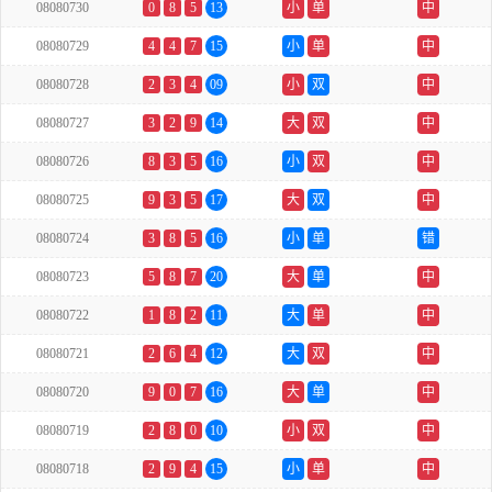
08080730
0
8
5
13
小
单
中
08080729
4
4
7
15
小
单
中
08080728
2
3
4
09
小
双
中
08080727
3
2
9
14
大
双
中
08080726
8
3
5
16
小
双
中
08080725
9
3
5
17
大
双
中
08080724
3
8
5
16
小
单
错
08080723
5
8
7
20
大
单
中
08080722
1
8
2
11
大
单
中
08080721
2
6
4
12
大
双
中
08080720
9
0
7
16
大
单
中
08080719
2
8
0
10
小
双
中
08080718
2
9
4
15
小
单
中