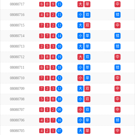
08080717
6
0
9
15
大
单
中
08080716
4
9
2
15
小
双
错
08080715
7
3
2
12
大
双
中
08080714
3
7
4
14
小
单
错
08080713
2
5
3
10
大
单
错
08080712
3
8
8
19
大
双
中
08080711
6
9
3
18
小
单
错
08080710
7
1
4
12
小
单
中
08080709
7
2
3
12
大
双
中
08080708
5
5
8
18
小
双
中
08080707
6
1
2
09
小
双
中
08080706
4
5
7
16
小
单
错
08080705
4
2
1
07
大
单
中