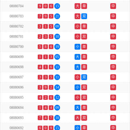
08080704
9
0
6
15
大
单
中
08080703
7
9
5
21
大
双
中
08080702
3
1
5
09
小
单
中
08080701
2
3
5
10
小
双
中
08080700
5
8
6
19
小
单
中
08080699
1
1
3
05
大
单
中
08080698
4
1
6
11
大
单
中
08080697
3
3
5
11
小
双
中
08080696
3
9
2
14
小
双
中
08080695
4
2
6
12
小
双
中
08080694
1
4
4
09
大
单
中
08080693
7
4
7
18
大
双
中
08080692
6
0
9
15
小
单
中