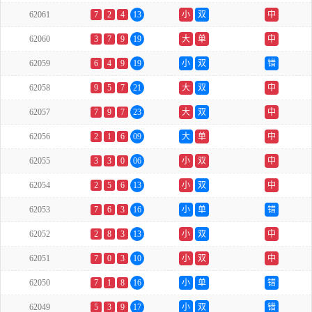
62061
7
2
4
13
小
双
中
62060
3
7
9
19
大
单
中
62059
6
4
9
19
小
双
错
62058
9
5
7
21
大
双
中
62057
7
9
7
23
大
双
中
62056
2
1
6
09
大
单
中
62055
3
3
0
06
小
双
中
62054
2
5
6
13
小
双
中
62053
7
6
3
16
小
单
错
62052
2
8
3
13
小
双
中
62051
7
0
3
10
小
双
中
62050
7
1
8
16
小
单
错
62049
5
3
9
17
小
双
错