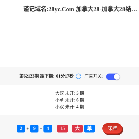
谨记域名:28yc.Com 加拿大28-加拿大28结果预测官网|加拿大28预测官网咪牌|加拿大预测在线PC预测|加拿大28咪牌结果查询|飞飞加拿大PC咪牌在线预测_专注研究_官方!
第
62123
期 距下期:
01
分
17
秒
广告开关：
大双
未开:
5
期
小单
未开:
6
期
小双
未开:
4
期
2
9
4
15
大
单
咪牌
+
+
=
-