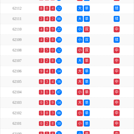
62112
8
0
4
12
大
单
错
62111
2
4
2
08
大
单
错
62110
4
9
9
22
小
双
中
62109
4
7
8
19
小
双
错
62108
7
5
0
12
小
双
中
62107
1
2
8
11
大
单
中
62106
9
4
1
14
大
单
中
62105
9
3
4
16
大
单
中
62104
3
1
3
07
小
单
中
62103
0
5
9
14
大
单
中
62102
5
0
3
08
小
单
中
62101
0
2
8
10
小
单
中