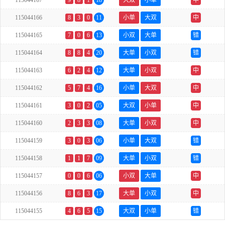
115044167
9
8
1
18
大双
小单
中
115044166
8
3
0
11
小单
大双
中
115044165
7
0
6
13
小双
大单
错
115044164
8
8
4
20
大单
小双
错
115044163
6
2
4
12
大单
小双
中
115044162
5
7
4
16
小单
大双
中
115044161
3
0
2
05
大双
小单
中
115044160
2
3
3
08
大单
小双
中
115044159
3
0
3
06
小单
大双
错
115044158
1
1
7
09
大单
小双
错
115044157
0
0
6
06
小双
大单
中
115044156
8
6
3
17
大单
小双
中
115044155
4
6
5
15
大双
小单
错