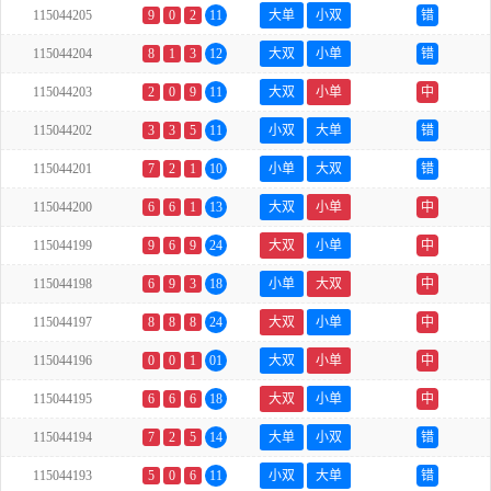
115044205
9
0
2
11
大单
小双
错
115044204
8
1
3
12
大双
小单
错
115044203
2
0
9
11
大双
小单
中
115044202
3
3
5
11
小双
大单
错
115044201
7
2
1
10
小单
大双
错
115044200
6
6
1
13
大双
小单
中
115044199
9
6
9
24
大双
小单
中
115044198
6
9
3
18
小单
大双
中
115044197
8
8
8
24
大双
小单
中
115044196
0
0
1
01
大双
小单
中
115044195
6
6
6
18
大双
小单
中
115044194
7
2
5
14
大单
小双
错
115044193
5
0
6
11
小双
大单
错