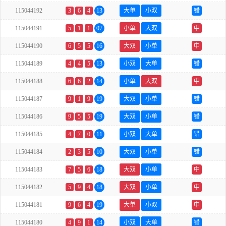
115044192
3
6
4
13
大单
小双
错
115044191
5
1
1
07
小单
大双
中
115044190
6
5
5
16
大双
小单
中
115044189
4
4
5
13
小双
大单
错
115044188
6
6
2
14
小单
大双
中
115044187
9
1
9
19
大双
小单
错
115044186
9
5
5
19
大双
小单
错
115044185
4
7
0
11
小双
大单
错
115044184
2
3
5
10
大双
小单
错
115044183
7
5
6
18
大双
小单
中
115044182
5
9
4
18
大双
小单
中
115044181
9
6
4
19
大单
小双
中
115044180
4
9
1
14
小双
大单
错