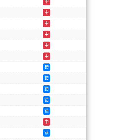
中
中
中
中
中
中
错
错
错
错
错
中
错