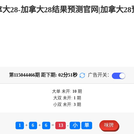
第
115044466
期 距下期:
02
分
51
秒
广告开关：
大单
未开:
10
期
大双
未开:
1
期
小双
未开:
3
期
1
+
6
+
6
=
13
-
小
单
咪牌