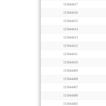
115044417
115044416
115044415
115044414
115044413
115044412
115044411
115044410
115044409
115044408
115044407
115044406
115044405