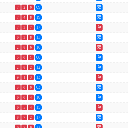
09
双
7
2
0
19
双
7
4
8
17
单
7
3
7
11
双
0
3
8
16
双
2
8
6
06
单
5
0
1
12
单
2
8
2
13
单
9
1
3
03
双
3
0
0
10
单
6
0
4
15
单
6
5
4
17
双
8
7
2
22
双
6
7
9