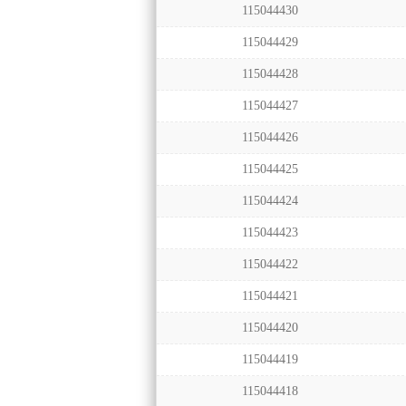
115044430
115044429
115044428
115044427
115044426
115044425
115044424
115044423
115044422
115044421
115044420
115044419
115044418