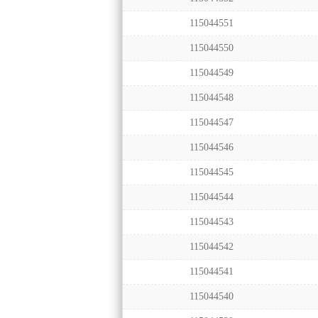
115044551
115044550
115044549
115044548
115044547
115044546
115044545
115044544
115044543
115044542
115044541
115044540