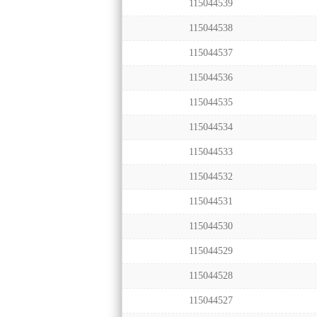
115044539
115044538
115044537
115044536
115044535
115044534
115044533
115044532
115044531
115044530
115044529
115044528
115044527