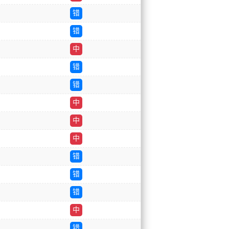
错
错
中
错
错
中
中
中
错
错
错
中
错