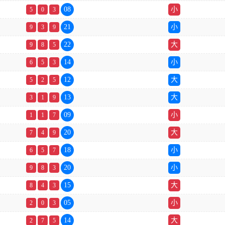
08
小
5
0
3
21
小
9
3
9
22
大
9
8
5
14
小
6
5
3
12
大
5
2
5
13
大
3
1
9
09
小
1
1
7
20
大
7
4
9
18
小
6
5
7
20
小
9
8
3
15
大
8
4
3
05
小
2
0
3
14
大
2
7
5