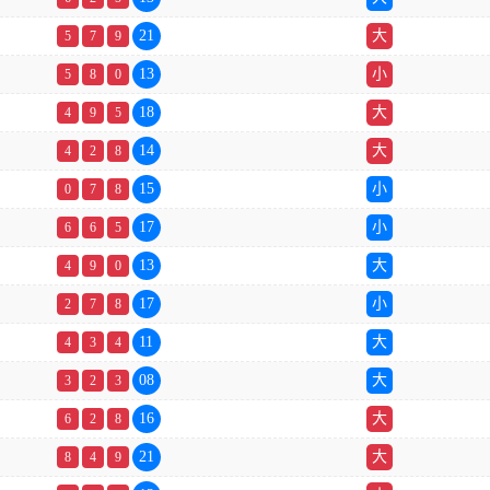
21
大
5
7
9
13
小
5
8
0
18
大
4
9
5
14
大
4
2
8
15
小
0
7
8
17
小
6
6
5
13
大
4
9
0
17
小
2
7
8
11
大
4
3
4
08
大
3
2
3
16
大
6
2
8
21
大
8
4
9