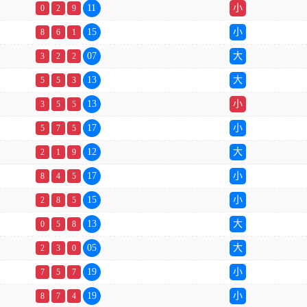
11
小
0
2
9
15
小
8
6
1
07
大
3
2
2
13
大
5
5
3
13
小
3
5
5
17
小
5
7
5
12
大
2
1
9
17
小
8
4
5
15
小
2
8
5
13
大
0
5
8
05
大
2
3
0
19
小
7
5
7
19
小
8
7
4