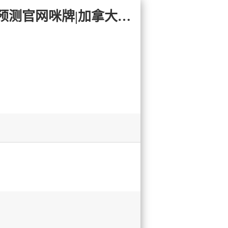
谨记域名:28yc.Com 加拿大28-加拿大28结果预测官网|加拿大28预测官网咪牌|加拿大预测在线PC预测|加拿大28咪牌结果查询|飞飞加拿大PC咪牌在线预测_专注研究_官方!