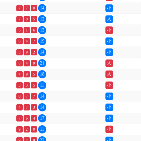
14
小
7
7
0
12
大
7
0
5
12
小
5
1
6
19
小
8
4
7
14
小
3
9
2
21
大
8
4
9
18
大
4
9
5
11
小
3
3
5
14
小
0
7
7
14
小
4
7
3
17
小
7
6
4
11
小
9
2
0
22
小
9
4
9