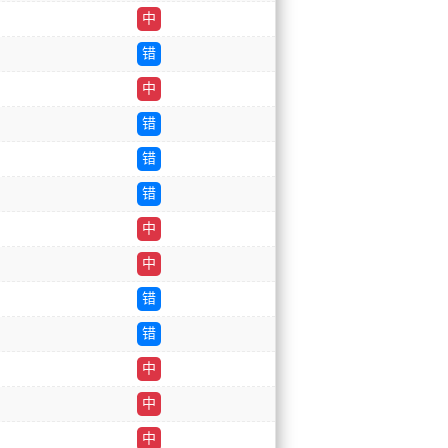
中
错
中
错
错
错
中
中
错
错
中
中
中