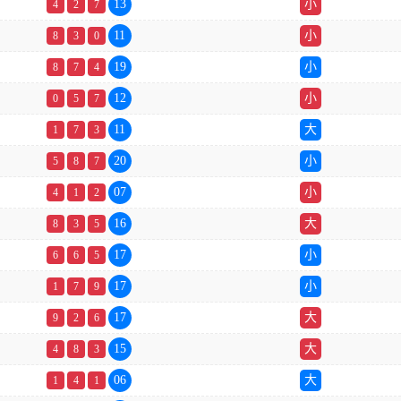
13
小
4
2
7
11
小
8
3
0
19
小
8
7
4
12
小
0
5
7
11
大
1
7
3
20
小
5
8
7
07
小
4
1
2
16
大
8
3
5
17
小
6
6
5
17
小
1
7
9
17
大
9
2
6
15
大
4
8
3
06
大
1
4
1