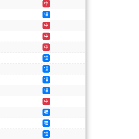
中
错
中
中
中
错
错
错
错
中
错
错
错