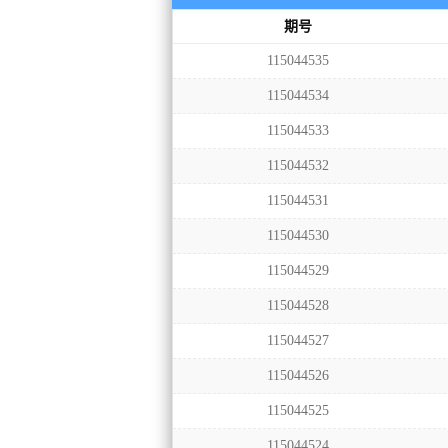
期号
115044535
115044534
115044533
115044532
115044531
115044530
115044529
115044528
115044527
115044526
115044525
115044524