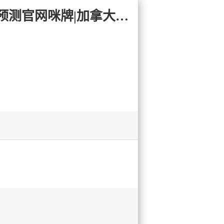
谨记域名:28yc.Com 加拿大28-加拿大28结果预测官网|加拿大28预测官网咪牌|加拿大预测在线PC预测|加拿大28咪牌结果查询|飞飞加拿大PC咪牌在线预测_专注研究_官方!