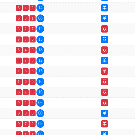
14
单
8
4
2
06
单
5
0
1
12
双
3
2
7
15
双
8
7
0
18
双
5
4
9
12
单
4
3
5
13
单
1
6
6
16
双
1
6
9
16
双
6
2
8
06
双
0
2
4
00
单
0
0
0
09
单
0
7
2
06
单
4
1
1