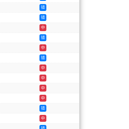
错
错
中
错
中
错
中
中
中
中
错
中
错