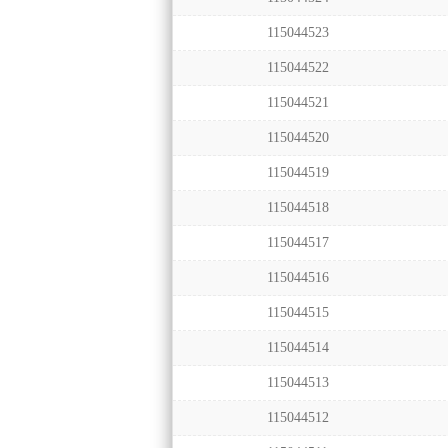
115044523
115044522
115044521
115044520
115044519
115044518
115044517
115044516
115044515
115044514
115044513
115044512