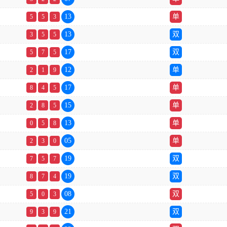
13
单
5
5
3
13
双
3
5
5
17
双
5
7
5
12
单
2
1
9
17
单
8
4
5
15
单
2
8
5
13
单
0
5
8
05
单
2
3
0
19
双
7
5
7
19
双
8
7
4
08
双
5
0
3
21
双
9
3
9