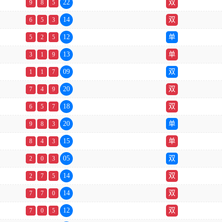
22
双
9
8
5
14
双
6
5
3
12
单
5
2
5
13
单
3
1
9
09
双
1
1
7
20
双
7
4
9
18
双
6
5
7
20
单
9
8
3
15
单
8
4
3
05
双
2
0
3
14
双
2
7
5
14
双
7
7
0
12
双
7
0
5