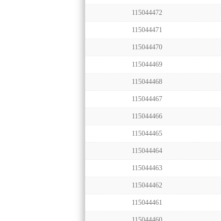
115044472
115044471
115044470
115044469
115044468
115044467
115044466
115044465
115044464
115044463
115044462
115044461
115044460