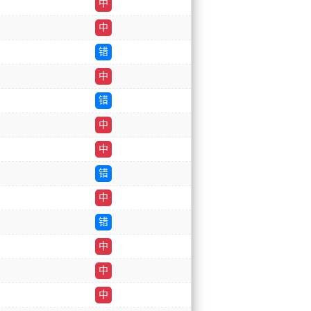
中
中
错
中
错
中
中
错
中
错
中
中
中