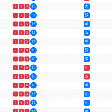
13
大
3
6
4
07
双
5
1
1
16
单
6
5
5
13
双
4
4
5
14
单
6
6
2
19
双
9
1
9
19
双
9
5
5
11
小
4
7
0
10
双
2
3
5
18
单
7
5
6
18
小
5
9
4
19
小
9
6
4
14
单
4
9
1