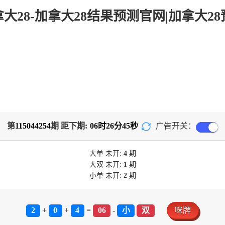
第
115044254
期 距下期:
06
时
26
分
45
秒
广告开关：
大单
未开:
4
期
大双
未开:
1
期
小单
未开:
2
期
2
+
0
+
4
=
06
-
小
双
咪牌