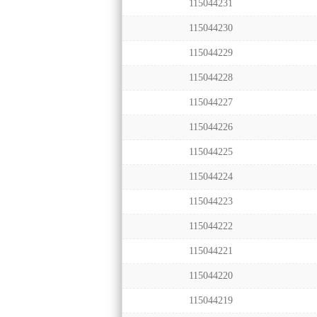
115044231
115044230
115044229
115044228
115044227
115044226
115044225
115044224
115044223
115044222
115044221
115044220
115044219