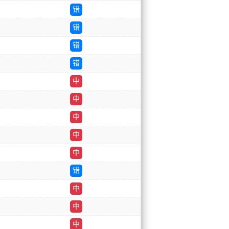
错
错
错
错
中
中
中
中
中
错
中
中
中