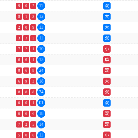
11
双
9
0
2
12
大
8
1
3
11
大
2
0
9
11
双
3
3
5
10
小
7
2
1
13
单
6
6
1
24
双
9
6
9
18
大
6
9
3
24
双
8
8
8
01
双
0
0
1
18
双
6
6
6
14
双
7
2
5
11
小
5
0
6