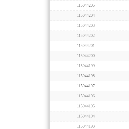
115044205
115044204
115044203
115044202
115044201
115044200
115044199
115044198
115044197
115044196
115044195
115044194
115044193