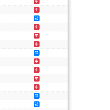
中
中
错
中
中
中
错
中
中
中
中
错
错