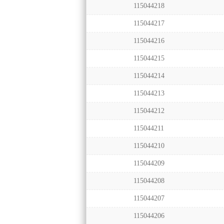
115044218
115044217
115044216
115044215
115044214
115044213
115044212
115044211
115044210
115044209
115044208
115044207
115044206