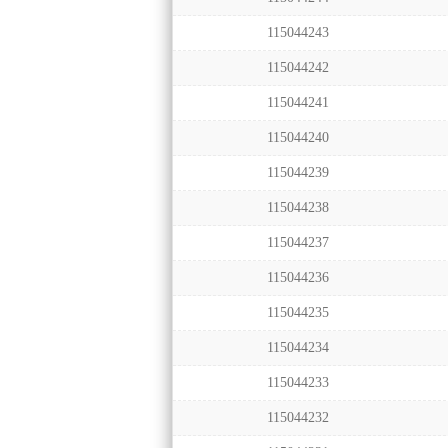
115044243
115044242
115044241
115044240
115044239
115044238
115044237
115044236
115044235
115044234
115044233
115044232