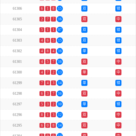
61306
6
1
8
15
双
错
61305
2
7
7
16
双
中
61304
5
1
1
07
双
错
61303
4
6
5
15
双
错
61302
4
8
4
16
单
错
61301
4
5
7
16
双
中
61300
4
7
2
13
单
中
61299
7
4
3
14
单
错
61298
6
3
7
16
双
中
61297
5
3
2
10
单
错
61296
8
1
3
12
双
中
61295
6
0
8
14
双
中