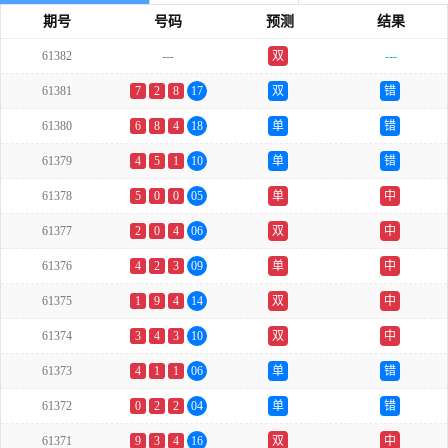
期号
号码
预测
结果
61382
---
双
---
61381
7
2
8
17
双
错
61380
6
8
4
18
单
错
61379
4
5
1
10
单
错
61378
5
0
0
05
单
中
61377
2
0
4
06
双
中
61376
4
2
3
09
单
中
61375
1
9
4
14
双
中
61374
3
4
3
10
双
中
61373
4
1
1
06
单
错
61372
0
2
2
04
单
错
61371
9
3
4
16
双
中