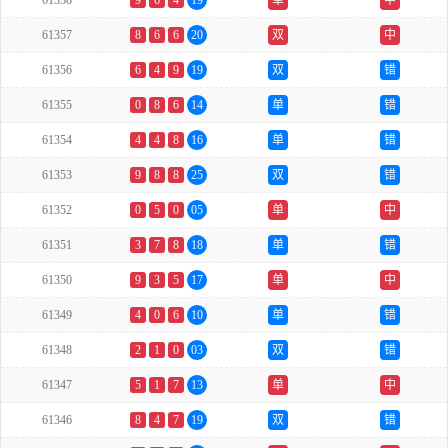
61358
9
6
4
19
单
中
61357
8
6
6
20
双
中
61356
6
4
9
19
双
错
61355
0
8
6
14
单
错
61354
4
4
8
16
单
错
61353
9
8
8
25
双
错
61352
0
5
0
05
单
中
61351
3
7
8
18
单
错
61350
9
3
5
17
单
中
61349
4
0
6
10
单
错
61348
2
1
0
03
双
错
61347
5
1
7
13
单
中
61346
8
4
7
19
双
错