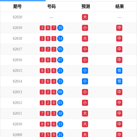
期号
号码
预测
结果
62020
---
大
---
双
62019
3
0
7
10
小
中
62018
1
8
5
14
大
中
62017
1
2
2
05
小
中
62016
2
0
5
07
小
中
62015
8
5
8
21
小
错
62014
5
6
4
15
小
错
62013
1
2
6
09
小
中
62012
1
2
0
03
小
中
62011
7
8
3
18
大
中
62010
8
9
6
23
大
中
62009
7
5
9
21
大
中