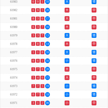
61983
0
9
1
10
大
错
61982
6
9
5
20
大
中
61981
8
3
6
17
大
中
61980
6
3
7
16
大
中
61979
3
3
7
13
大
错
61978
2
8
4
14
大
中
61977
1
1
8
10
大
错
61976
9
6
1
16
小
错
61975
5
7
8
20
大
中
61974
5
4
6
15
大
中
61973
7
7
5
19
小
错
61972
8
7
3
18
小
错
61971
3
1
2
06
小
中