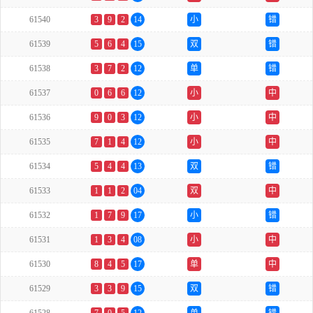
61540
3
9
2
14
小
错
61539
5
6
4
15
双
错
61538
3
7
2
12
单
错
61537
0
6
6
12
小
中
61536
9
0
3
12
小
中
61535
7
1
4
12
小
中
61534
5
4
4
13
双
错
61533
1
1
2
04
双
中
61532
1
7
9
17
小
错
61531
1
3
4
08
小
中
61530
8
4
5
17
单
中
61529
3
3
9
15
双
错