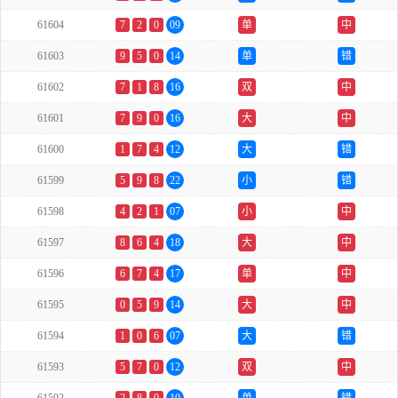
61604
7
2
0
09
单
中
61603
9
5
0
14
单
错
61602
7
1
8
16
双
中
61601
7
9
0
16
大
中
61600
1
7
4
12
大
错
61599
5
9
8
22
小
错
61598
4
2
1
07
小
中
61597
8
6
4
18
大
中
61596
6
7
4
17
单
中
61595
0
5
9
14
大
中
61594
1
0
6
07
大
错
61593
5
7
0
12
双
中