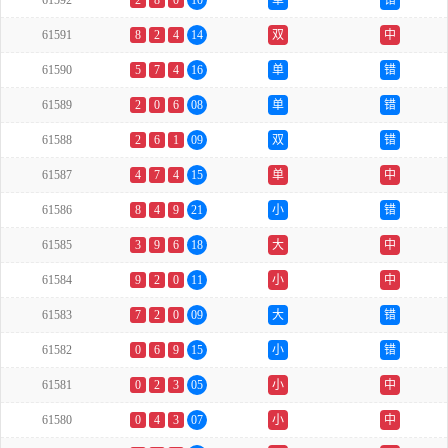
61592
2
8
0
10
单
错
61591
8
2
4
14
双
中
61590
5
7
4
16
单
错
61589
2
0
6
08
单
错
61588
2
6
1
09
双
错
61587
4
7
4
15
单
中
61586
8
4
9
21
小
错
61585
3
9
6
18
大
中
61584
9
2
0
11
小
中
61583
7
2
0
09
大
错
61582
0
6
9
15
小
错
61581
0
2
3
05
小
中
61580
0
4
3
07
小
中