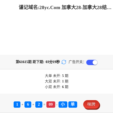
谨记域名:28yc.Com 加拿大28-加拿大28结果预测官网|加拿大28预测官网咪牌|加拿大预测在线PC预测|加拿大28咪牌结果查询|飞飞加拿大PC咪牌在线预测_专注研究_官方!
第
61615
期 距下期:
03
分
19
秒
广告开关：
大单
未开:
5
期
大双
未开:
1
期
小双
未开:
6
期
1
6
2
09
小
单
咪牌
+
+
=
-