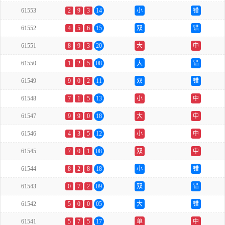
61553
2
9
3
14
小
错
61552
4
5
6
15
双
错
61551
8
9
3
20
大
中
61550
1
2
5
08
大
错
61549
9
0
2
11
双
错
61548
7
1
5
13
小
中
61547
9
9
0
18
大
中
61546
4
3
5
12
小
中
61545
7
0
1
08
双
中
61544
8
2
8
18
小
错
61543
0
7
2
09
双
错
61542
5
0
0
05
大
错
61541
5
7
5
17
单
中