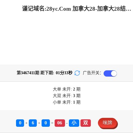
谨记域名:28yc.Com 加拿大28-加拿大28结果预测官网|加拿大28预测官网咪牌|加拿大预测在线PC预测|加拿大28咪牌结果查询|飞飞加拿大PC咪牌在线预测_专注研究_官方!
第
3467411
期 距下期:
01
分
33
秒
广告开关：
大单
未开:
2
期
大双
未开:
3
期
小单
未开:
1
期
0
6
0
06
小
双
咪牌
+
+
=
-