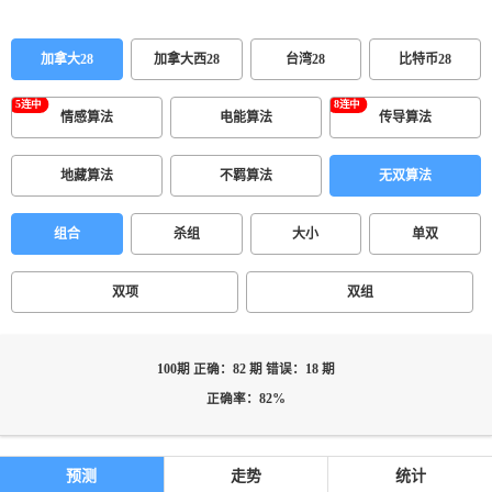
加拿大28
加拿大西28
台湾28
比特币28
情感算法
电能算法
传导算法
地藏算法
不羁算法
无双算法
组合
杀组
大小
单双
双项
双组
100期 正确：82 期 错误：18 期
正确率：82%
预测
走势
统计