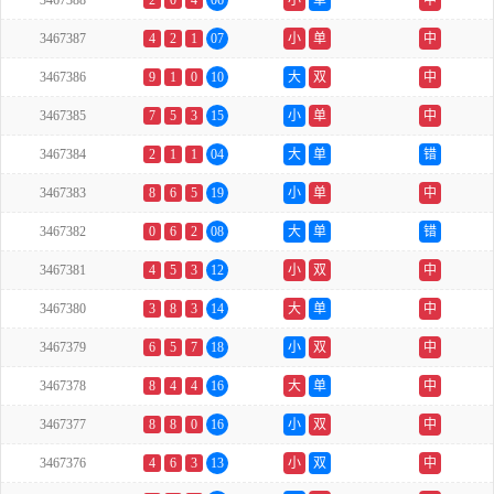
3467388
2
0
4
06
小
单
中
3467387
4
2
1
07
小
单
中
3467386
9
1
0
10
大
双
中
3467385
7
5
3
15
小
单
中
3467384
2
1
1
04
大
单
错
3467383
8
6
5
19
小
单
中
3467382
0
6
2
08
大
单
错
3467381
4
5
3
12
小
双
中
3467380
3
8
3
14
大
单
中
3467379
6
5
7
18
小
双
中
3467378
8
4
4
16
大
单
中
3467377
8
8
0
16
小
双
中
3467376
4
6
3
13
小
双
中