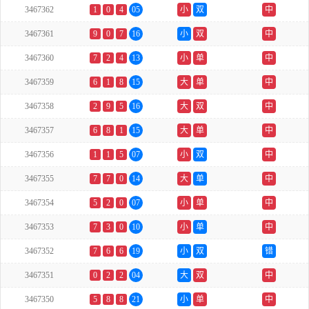
3467362
1
0
4
05
小
双
中
3467361
9
0
7
16
小
双
中
3467360
7
2
4
13
小
单
中
3467359
6
1
8
15
大
单
中
3467358
2
9
5
16
大
双
中
3467357
6
8
1
15
大
单
中
3467356
1
1
5
07
小
双
中
3467355
7
7
0
14
大
单
中
3467354
5
2
0
07
小
单
中
3467353
7
3
0
10
小
单
中
3467352
7
6
6
19
小
双
错
3467351
0
2
2
04
大
双
中
3467350
5
8
8
21
小
单
中