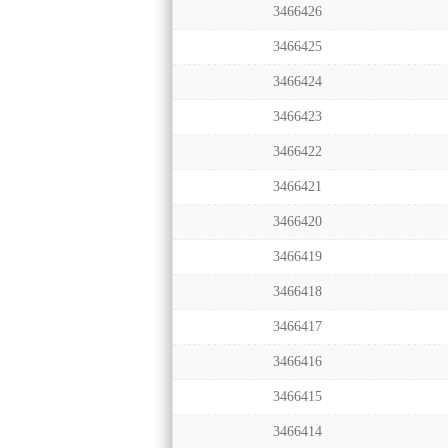
3466426
3466425
3466424
3466423
3466422
3466421
3466420
3466419
3466418
3466417
3466416
3466415
3466414