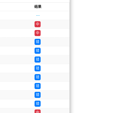
结果
---
中
中
错
错
错
错
错
错
错
错
中