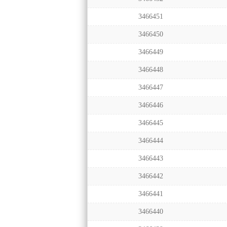
3466451
3466450
3466449
3466448
3466447
3466446
3466445
3466444
3466443
3466442
3466441
3466440