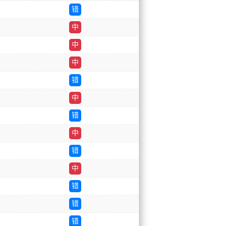
错
中
中
中
错
中
错
中
错
中
错
错
错