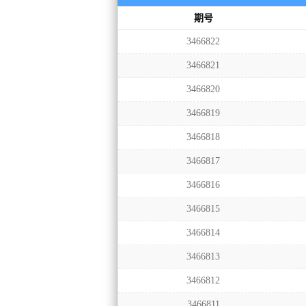
期号
3466822
3466821
3466820
3466819
3466818
3466817
3466816
3466815
3466814
3466813
3466812
3466811