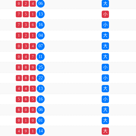
06
大
0
2
4
13
小
7
5
1
16
小
7
3
6
04
大
1
2
1
07
大
0
3
4
11
大
0
4
7
25
小
8
8
9
22
小
8
8
6
13
大
4
4
5
16
小
5
6
5
06
大
6
0
0
01
大
0
1
0
14
大
4
9
1