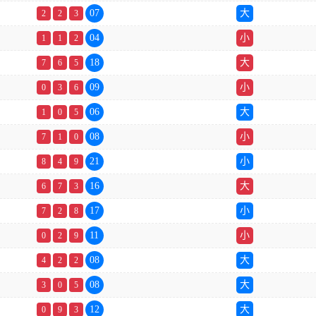
07
大
2
2
3
04
小
1
1
2
18
大
7
6
5
09
小
0
3
6
06
大
1
0
5
08
小
7
1
0
21
小
8
4
9
16
大
6
7
3
17
小
7
2
8
11
小
0
2
9
08
大
4
2
2
08
大
3
0
5
12
大
0
9
3