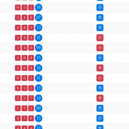
16
小
9
5
2
07
大
3
4
0
13
大
4
4
5
11
小
3
4
4
09
小
5
4
0
15
小
2
9
4
16
大
2
6
8
11
小
8
0
3
13
大
6
5
2
14
大
2
5
7
09
大
1
7
1
15
小
8
7
0
12
大
4
4
4