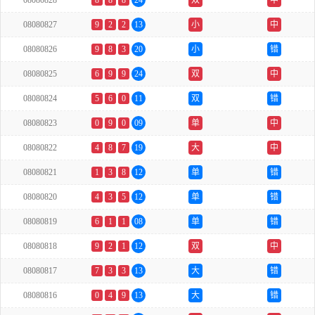
08080828
8
8
8
24
双
中
08080827
9
2
2
13
小
中
08080826
9
8
3
20
小
错
08080825
6
9
9
24
双
中
08080824
5
6
0
11
双
错
08080823
0
9
0
09
单
中
08080822
4
8
7
19
大
中
08080821
1
3
8
12
单
错
08080820
4
3
5
12
单
错
08080819
6
1
1
08
单
错
08080818
9
2
1
12
双
中
08080817
7
3
3
13
大
错
08080816
0
4
9
13
大
错