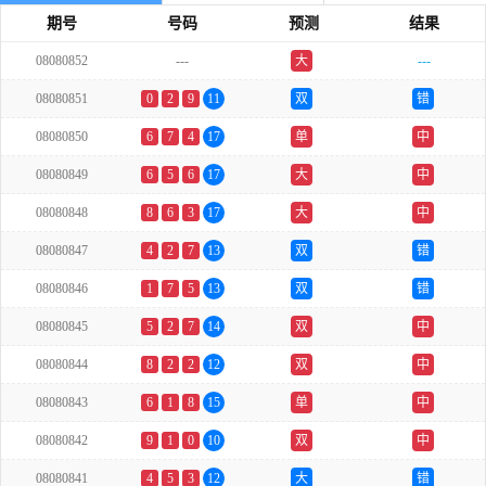
期号
号码
预测
结果
08080852
---
大
---
08080851
0
2
9
11
双
错
08080850
6
7
4
17
单
中
08080849
6
5
6
17
大
中
08080848
8
6
3
17
大
中
08080847
4
2
7
13
双
错
08080846
1
7
5
13
双
错
08080845
5
2
7
14
双
中
08080844
8
2
2
12
双
中
08080843
6
1
8
15
单
中
08080842
9
1
0
10
双
中
08080841
4
5
3
12
大
错