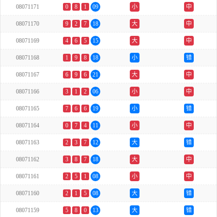
08071171
0
8
1
09
小
中
08071170
9
2
7
18
大
中
08071169
4
6
5
15
大
中
08071168
1
9
8
18
小
错
08071167
6
9
6
21
大
中
08071166
3
1
2
06
小
中
08071165
7
6
6
19
小
错
08071164
0
7
4
11
小
中
08071163
2
3
7
12
大
错
08071162
3
8
7
18
大
中
08071161
2
5
1
08
小
中
08071160
2
1
5
08
大
错
08071159
5
8
0
13
大
错