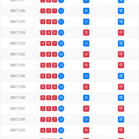
08071197
7
0
8
15
小
错
08071196
1
4
7
12
大
错
08071195
3
5
9
17
小
错
08071194
9
4
6
19
大
中
08071193
4
9
7
20
小
错
08071192
2
4
3
09
小
中
08071191
8
2
8
18
大
中
08071190
9
9
3
21
小
错
08071189
8
6
4
18
大
中
08071188
0
5
1
06
大
错
08071187
2
5
1
08
小
中
08071186
7
8
5
20
小
错
08071185
4
7
5
16
大
中