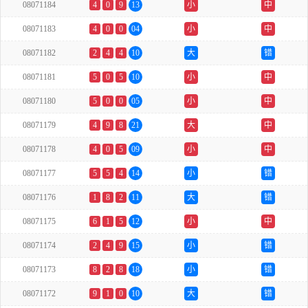
08071184
4
0
9
13
小
中
08071183
4
0
0
04
小
中
08071182
2
4
4
10
大
错
08071181
5
0
5
10
小
中
08071180
5
0
0
05
小
中
08071179
4
9
8
21
大
中
08071178
4
0
5
09
小
中
08071177
5
5
4
14
小
错
08071176
1
8
2
11
大
错
08071175
6
1
5
12
小
中
08071174
2
4
9
15
小
错
08071173
8
2
8
18
小
错
08071172
9
1
0
10
大
错