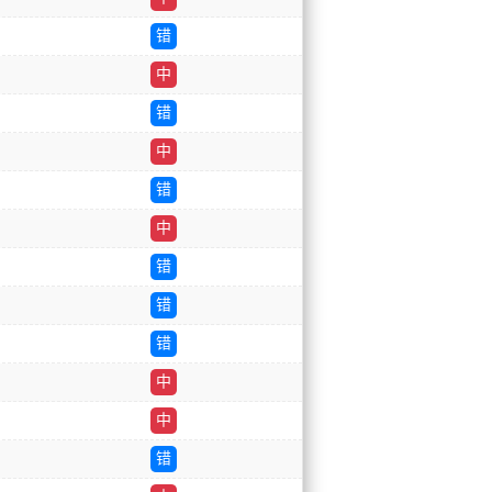
错
中
错
中
错
中
错
错
错
中
中
错