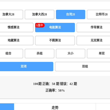
加拿大28
加拿大西28
台湾28
比特币28
情感算法
电能算法
传导算法
地藏算法
不羁算法
无双算法
组合
杀组
大小
单双
双项
双组
100期 正确：58 期 错误：42 期
正确率：58%
走势