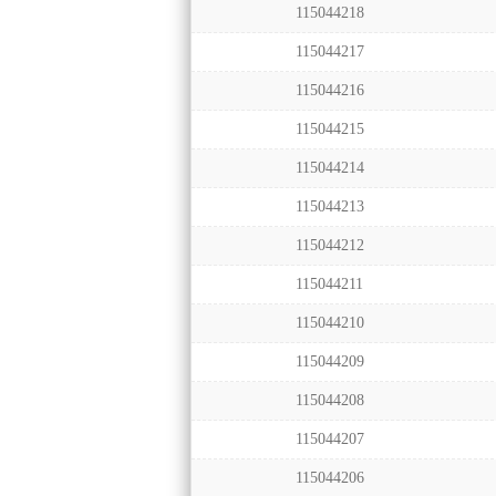
115044218
115044217
115044216
115044215
115044214
115044213
115044212
115044211
115044210
115044209
115044208
115044207
115044206