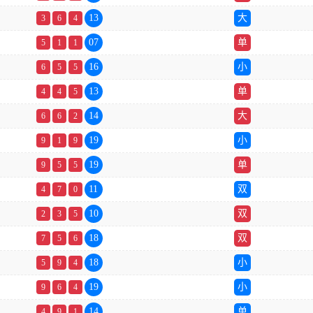
13
大
3
6
4
07
单
5
1
1
16
小
6
5
5
13
单
4
4
5
14
大
6
6
2
19
小
9
1
9
19
单
9
5
5
11
双
4
7
0
10
双
2
3
5
18
双
7
5
6
18
小
5
9
4
19
小
9
6
4
14
单
4
9
1