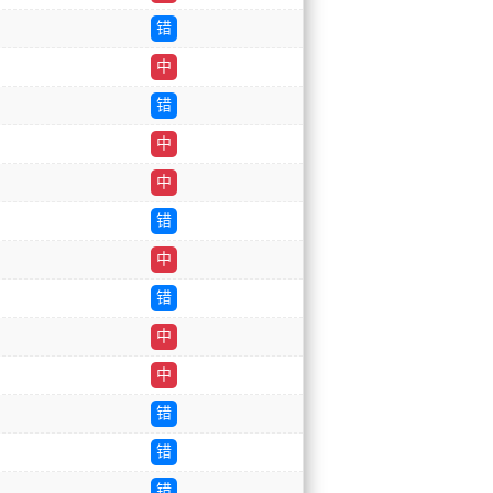
错
中
错
中
中
错
中
错
中
中
错
错
错