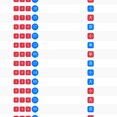
18
小
7
4
7
15
大
5
7
3
17
双
6
3
8
07
小
4
0
3
12
单
6
1
5
09
单
2
0
7
17
双
5
9
3
14
小
0
8
6
09
大
1
0
8
12
小
0
3
9
25
大
9
7
9
09
双
2
3
4