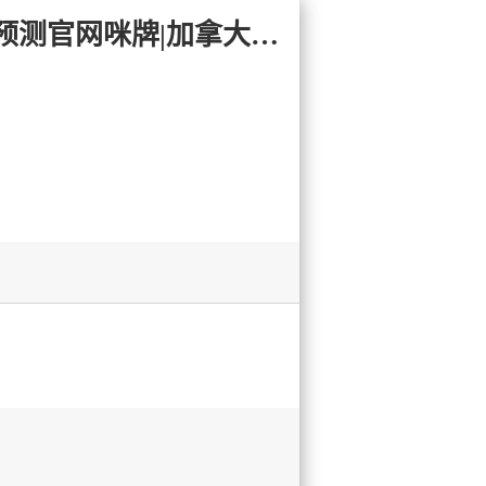
谨记域名:28yc.Com 加拿大28-加拿大28结果预测官网|加拿大28预测官网咪牌|加拿大预测在线PC预测|加拿大28咪牌结果查询|飞飞加拿大PC咪牌在线预测_专注研究_官方!