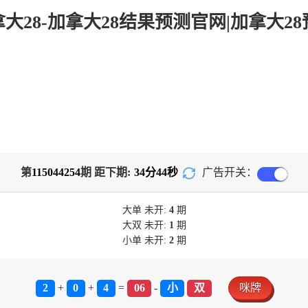
第
115044254
期 距下期:
34
分
43
秒
广告开关：
大单
未开:
4
期
大双
未开:
1
期
小单
未开:
2
期
2
+
0
+
4
=
06
-
小
双
咪牌