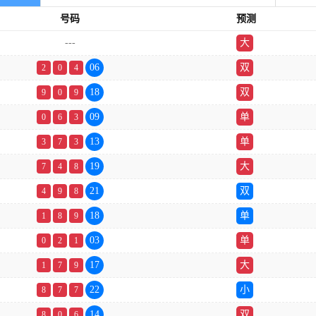
号码
预测
---
大
06
双
2
0
4
18
双
9
0
9
09
单
0
6
3
13
单
3
7
3
19
大
7
4
8
21
双
4
9
8
18
单
1
8
9
03
单
0
2
1
17
大
1
7
9
22
小
8
7
7
14
双
8
0
6