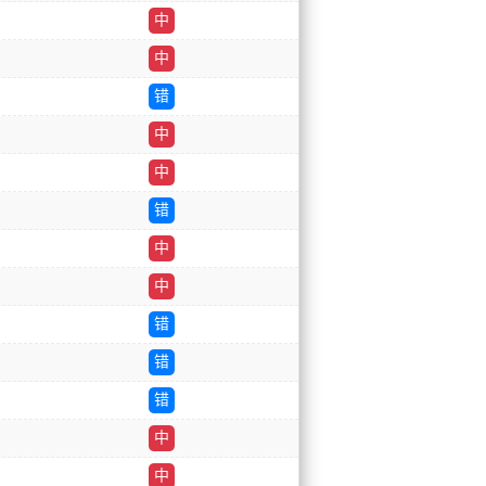
中
中
错
中
中
错
中
中
错
错
错
中
中