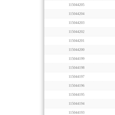
115044205
115044204
115044203
115044202
115044201
115044200
115044199
115044198
115044197
115044196
115044195
115044194
115044193