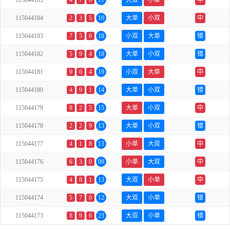
115044185
4
7
0
11
大双
小单
中
115044184
2
3
5
10
大单
小双
中
115044183
7
5
6
18
小双
大单
错
115044182
5
9
4
18
大单
小双
错
115044181
9
6
4
19
小双
大单
中
115044180
4
9
1
14
大单
小双
错
115044179
8
2
5
15
大单
小双
中
115044178
2
2
9
13
大单
小双
错
115044177
4
1
8
13
小单
大双
中
115044176
6
3
0
09
小单
大双
中
115044175
4
8
1
13
大双
小单
中
115044174
5
7
0
12
大双
小单
错
115044173
8
9
6
23
大双
小单
错