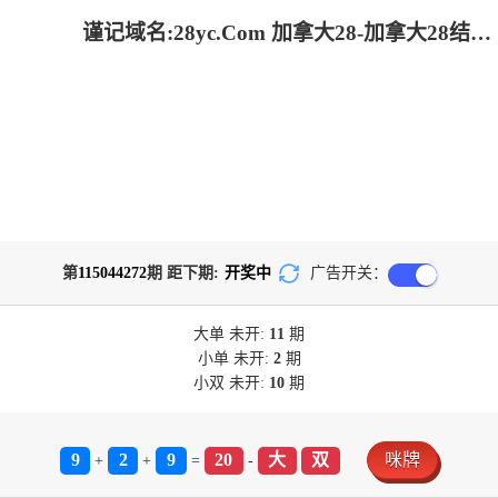
谨记域名:28yc.Com 加拿大28-加拿大28结果预测官网|加拿大28预测官网咪牌|加拿大预测在线PC预测|加拿大28咪牌结果查询|飞飞加拿大PC咪牌在线预测_专注研究_官方!
第
115044272
期 距下期:
开奖中
广告开关：
大单
未开:
11
期
小单
未开:
2
期
小双
未开:
10
期
9
2
9
20
大
双
咪牌
+
+
=
-