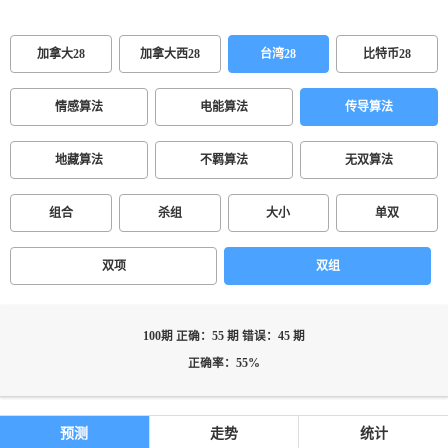
加拿大28
加拿大西28
台湾28
比特币28
情感算法
电能算法
传导算法
地藏算法
不羁算法
无双算法
组合
杀组
大小
单双
双项
双组
100期 正确：55 期 错误：45 期
正确率：55%
预测
走势
统计