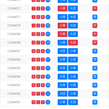
115044573
8
3
7
18
小双
大单
错
115044572
7
1
5
13
小单
大双
中
115044571
1
8
8
17
小单
大双
错
115044570
1
3
5
09
小单
大双
中
115044569
0
3
0
03
小单
大双
中
115044568
4
7
9
20
小单
大双
中
115044567
6
9
4
19
大双
小单
错
115044566
3
0
4
07
大单
小双
错
115044565
3
3
9
15
大双
小单
错
115044564
6
6
6
18
大单
小双
错
115044563
8
1
0
09
大单
小双
错
115044562
9
7
5
21
大双
小单
错
115044561
8
1
3
12
小单
大双
错