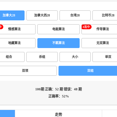
加拿大28
加拿大西28
台湾28
比特币28
情感算法
电能算法
传导算法
地藏算法
不羁算法
无双算法
组合
杀组
大小
单双
双项
双组
100期 正确：52 期 错误：48 期
正确率：52%
走势