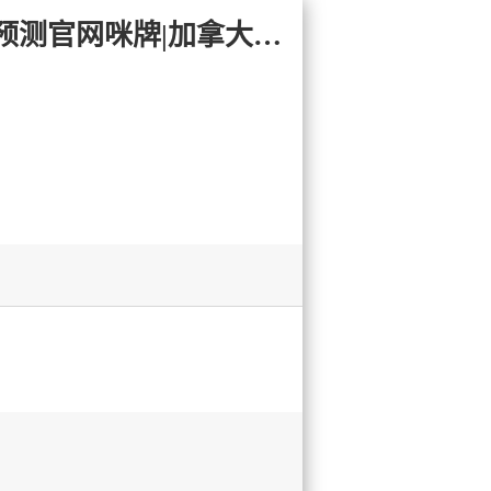
谨记域名:28yc.Com 加拿大28-加拿大28结果预测官网|加拿大28预测官网咪牌|加拿大预测在线PC预测|加拿大28咪牌结果查询|飞飞加拿大PC咪牌在线预测_专注研究_官方!