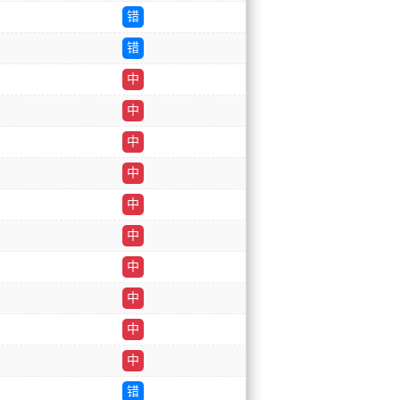
错
错
中
中
中
中
中
中
中
中
中
中
错