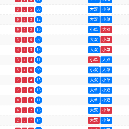
08
大双
小单
3
0
5
12
大双
小单
0
9
3
16
小单
大双
9
5
2
07
大双
小单
3
4
0
13
大双
小单
4
4
5
11
小单
大双
3
4
4
09
小双
大单
5
4
0
15
大双
小单
2
9
4
16
大单
小双
2
6
8
11
大单
小双
8
0
3
13
大双
小单
6
5
2
14
大双
小单
2
5
7