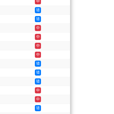
中
错
错
中
中
中
中
错
错
错
中
中
错