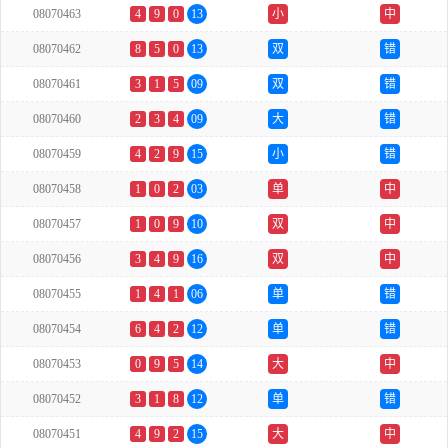
08070463
4
9
0
13
小
中
08070462
8
5
0
13
双
错
08070461
3
1
5
09
双
错
08070460
2
3
4
09
大
错
08070459
4
2
9
15
小
错
08070458
1
0
2
03
单
中
08070457
1
0
9
10
双
中
08070456
3
4
9
16
双
中
08070455
1
4
1
06
单
错
08070454
6
4
2
12
单
错
08070453
0
9
5
14
大
中
08070452
3
1
8
12
单
错
08070451
4
9
2
15
大
中