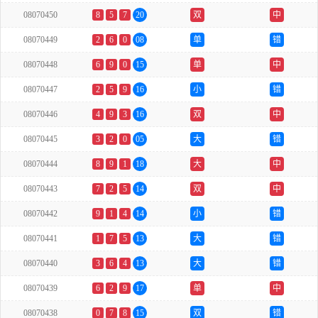
08070450
8
5
7
20
双
中
08070449
2
6
0
08
单
错
08070448
6
9
0
15
单
中
08070447
2
5
9
16
小
错
08070446
4
9
3
16
双
中
08070445
3
2
0
05
大
错
08070444
8
9
1
18
大
中
08070443
7
2
5
14
双
中
08070442
9
1
4
14
小
错
08070441
1
7
5
13
大
错
08070440
3
6
4
13
大
错
08070439
6
2
9
17
单
中
08070438
0
7
8
15
双
错